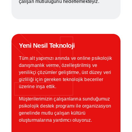
çalışan mutluluğunu hedeflemekteyiz.
Yeni Nesil Teknoloji
Tüm alt yapımızı anında ve online psikolojik
danışmanlık verme, özelleştirilmiş ve
yenilikçi çözümler geliştirme, üst düzey veri
gizliliği için gereken teknolojik beceriler
üzerine inşa ettik.
Müşterilerimizin çalışanlarına sunduğumuz
psikolojik destek programı ile organizasyon
genelinde mutlu çalışan kültürü
oluşturmalarına yardımcı oluyoruz.