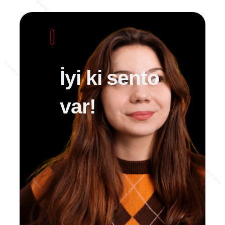
İyi ki sento
var!